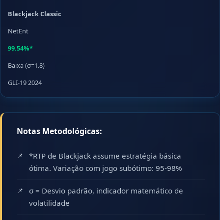
Blackjack Classic
NetEnt
99.54%*
Baixa (σ=1.8)
GLI-19 2024
Notas Metodológicas:
*RTP de Blackjack assume estratégia básica
ótima. Variação com jogo subótimo: 95-98%
σ = Desvio padrão, indicador matemático de
volatilidade