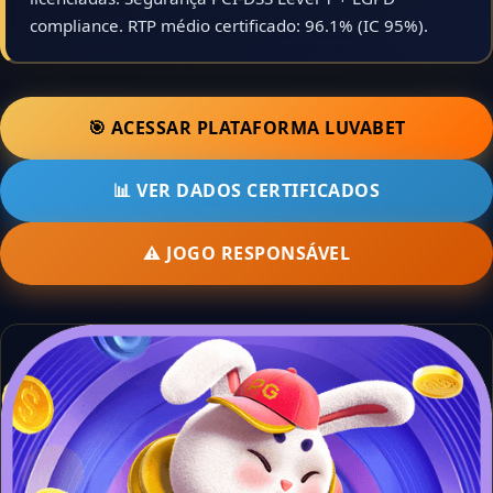
compliance. RTP médio certificado: 96.1% (IC 95%).
🎯 ACESSAR PLATAFORMA LUVABET
📊 VER DADOS CERTIFICADOS
⚠️ JOGO RESPONSÁVEL