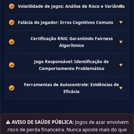
Volatilidade de Jogos: Análise de Risco e Variância
Falácia do Jogador: Erros Cognitivos Comuns
Certificação RNG: Garantindo Fairness
Algorítmico
Jogo Responsável: Identificação de
Comportamento Problemático
Ferramentas de Autocontrole: Evidências de
Eficácia
⚠️
AVISO DE SAÚDE PÚBLICA:
Jogos de azar envolvem
risco de perda financeira. Nunca aposte mais do que