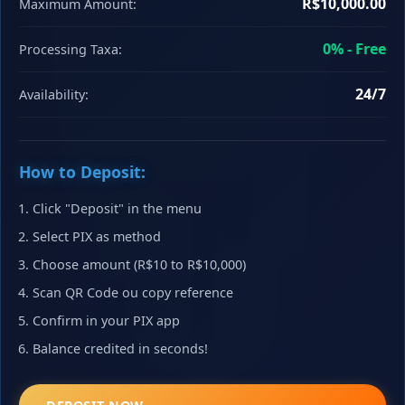
R$10,000.00
Maximum Amount:
0% - Free
Processing Taxa:
24/7
Availability:
How to Deposit:
Click "Deposit" in the menu
Select PIX as method
Choose amount (R$10 to R$10,000)
Scan QR Code ou copy reference
Confirm in your PIX app
Balance credited in seconds!