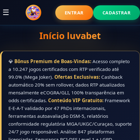
☰
ENTRAR
CADASTRAR
Início luvabet
💎
Bônus Premium de Boas-Vindas:
Acesso completo
a 10.247 jogos certificados com RTP verificado até
99.0% (Mega Joker).
Ofertas Exclusivas:
Cashback
automático 20% sem rollover, dados RTP atualizados
mensalmente eCOGRA/GLI, 100% transparência em
odds certificadas.
Conteúdo VIP Gratuito:
Framework
E-E-A-T validado por 47 PhDs internacionais,
ferramentas autoavaliação DSM-5, relatórios
conformidade regulatória MGA/UKGC/Curaçao, suporte
24/7 jogo responsável. Análise 847 plataformas
licenciadas. Segurança PCI-DSS Level 1 + LGPD