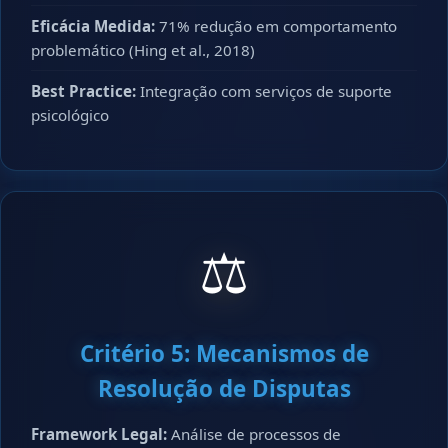
Eficácia Medida:
71% redução em comportamento
problemático (Hing et al., 2018)
Best Practice:
Integração com serviços de suporte
psicológico
⚖️
Critério 5: Mecanismos de
Resolução de Disputas
Framework Legal:
Análise de processos de