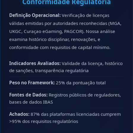
Conformidade Regulatória
Definição Operacional:
Verificação de licenças
válidas emitidas por autoridades reconhecidas (MGA,
UKGC, Curaçao eGaming, PAGCOR). Nossa análise
examina histórico disciplinar, renovações, e
conformidade com requisitos de capital mínimo.
Indicadores Avaliados:
Validade da licença, histórico
de sanções, transparência regulatória
Peso no Framework:
25% da pontuação total
Fontes de Dados:
Registros públicos de reguladores,
bases de dados IBAS
Achados:
87% das plataformas licenciadas cumprem
>95% dos requisitos regulatórios