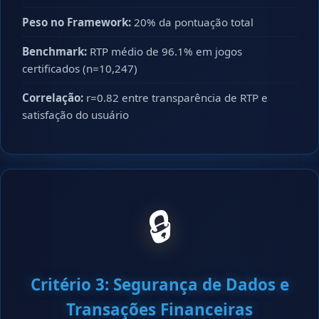
Peso no Framework:
20% da pontuação total
Benchmark:
RTP médio de 96.1% em jogos
certificados (n=10,247)
Correlação:
r=0.82 entre transparência de RTP e
satisfação do usuário
🔒
Critério 3: Segurança de Dados e
Transações Financeiras