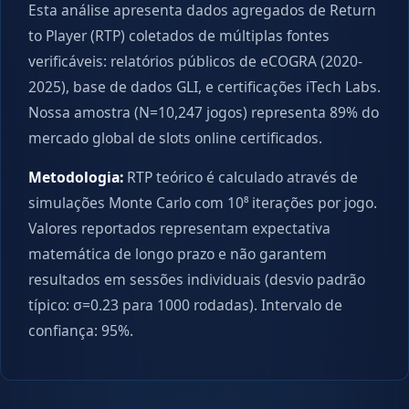
Esta análise apresenta dados agregados de Return
to Player (RTP) coletados de múltiplas fontes
verificáveis: relatórios públicos de eCOGRA (2020-
2025), base de dados GLI, e certificações iTech Labs.
Nossa amostra (N=10,247 jogos) representa 89% do
mercado global de slots online certificados.
Metodologia:
RTP teórico é calculado através de
simulações Monte Carlo com 10⁸ iterações por jogo.
Valores reportados representam expectativa
matemática de longo prazo e não garantem
resultados em sessões individuais (desvio padrão
típico: σ=0.23 para 1000 rodadas). Intervalo de
confiança: 95%.