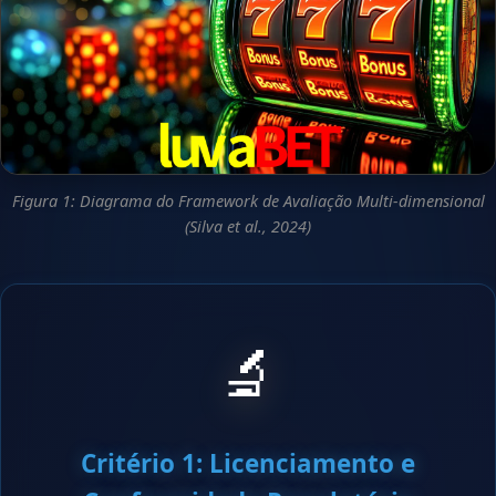
Figura 1: Diagrama do Framework de Avaliação Multi-dimensional
(Silva et al., 2024)
🔬
Critério 1: Licenciamento e