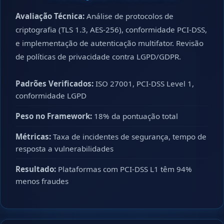
Avaliação Técnica:
Análise de protocolos de
criptografia (TLS 1.3, AES-256), conformidade PCI-DSS,
e implementação de autenticação multifator. Revisão
de políticas de privacidade contra LGPD/GDPR.
Padrões Verificados:
ISO 27001, PCI-DSS Level 1,
conformidade LGPD
Peso no Framework:
18% da pontuação total
Métricas:
Taxa de incidentes de segurança, tempo de
resposta a vulnerabilidades
Resultado:
Plataformas com PCI-DSS L1 têm 94%
menos fraudes