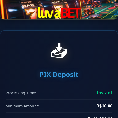
📥
PIX Deposit
Instant
Processing Time:
R$10.00
Minimum Amount: