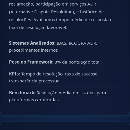
reclamação, participação em serviços ADR
(Alternative Dispute Resolution), e histórico de
resoluções. Avaliamos tempo médio de resposta e
taxa de resolução favorável.
Sistemas Analisados:
IBAS, eCOGRA ADR,
procedimentos internos
Peso no Framework:
8% da pontuação total
KPIs:
Tempo de resolução, taxa de sucesso,
transparência processual
Benchmark:
Resolução média em 14 dias para
plataformas certificadas