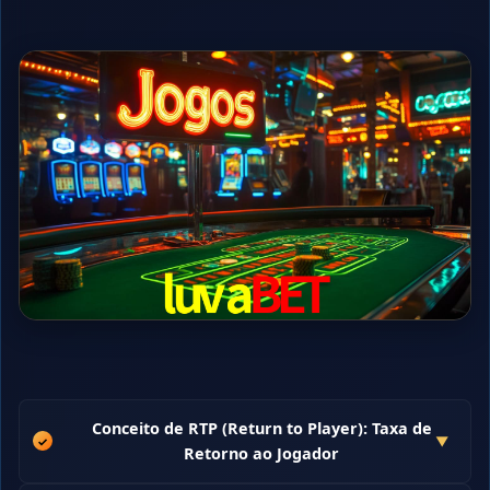
Conceito de RTP (Return to Player): Taxa de
Retorno ao Jogador