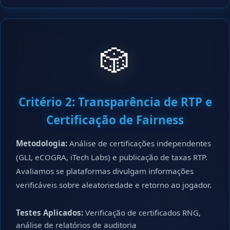
🎲
Critério 2: Transparência de RTP e
Certificação de Fairness
Metodologia:
Análise de certificações independentes
(GLI, eCOGRA, iTech Labs) e publicação de taxas RTP.
Avaliamos se plataformas divulgam informações
verificáveis sobre aleatoriedade e retorno ao jogador.
Testes Aplicados:
Verificação de certificados RNG,
análise de relatórios de auditoria